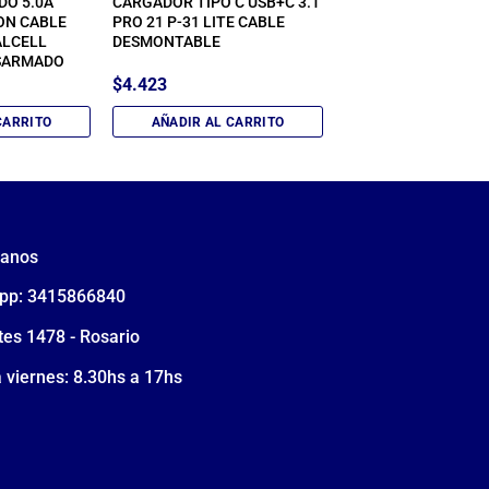
DO 5.0A
CARGADOR TIPO C USB+C 3.1
ON CABLE
PRO 21 P-31 LITE CABLE
ALCELL
DESMONTABLE
SARMADO
$
4.423
CARRITO
AÑADIR AL CARRITO
tanos
pp: 3415866840
tes 1478 - Rosario
 viernes: 8.30hs a 17hs