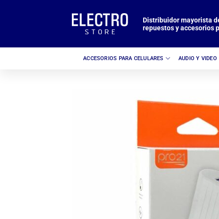
Saltar
al
Distribuidor mayorista d
repuestos y accesorios p
contenido
ACCESORIOS PARA CELULARES
AUDIO Y VIDEO