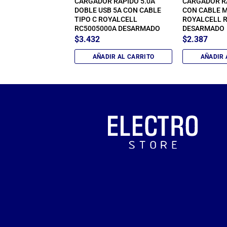
OR INTERNACIONAL
CARGADOR RÁPIDO 5.0A
CARGADOR RÁ
O 931L
DOBLE USB 5A CON CABLE
CON CABLE M
TIPO C ROYALCELL
ROYALCELL 
RC5005000A DESARMADO
DESARMADO
$
3.432
$
2.387
IR AL CARRITO
AÑADIR AL CARRITO
AÑADIR 