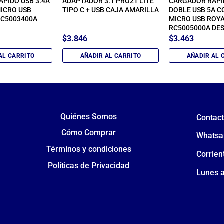
PIDO USB 3.4A
ADAPTADOR 3.1 PRO21 LITE
CARGADOR RÁPI
ICRO USB
TIPO C + USB CAJA AMARILLA
DOBLE USB 5A C
RC5003400A
MICRO USB ROY
RC5005000A DE
$
3.846
$
3.463
AL CARRITO
AÑADIR AL CARRITO
AÑADIR AL 
Quiénes Somos
Contac
Cómo Comprar
Whatsa
Términos y condiciones
Corrien
Políticas de Privacidad
Lunes a