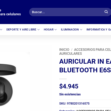
e
Buscar
ara celulares
por:
DEPORTE Y AIRE LIBRE
HOGAR
ILUMINACION
INFORMATICA Y 
INICIO
/
ACCESORIOS PARA CE
AURICULARES
AURICULAR IN E
BLUETOOTH E6S
$
4.945
Sin existencias
SKU:
9780201316575