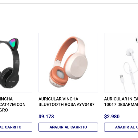
VINCHA
AURICULAR VINCHA
AURICULAR IN EA
CAT47M CON
BLUETOOTH ROSA AYV0487
10017 DESARMA
EGRO
$
9.173
$
2.980
AL CARRITO
AÑADIR AL CARRITO
AÑADIR AL 