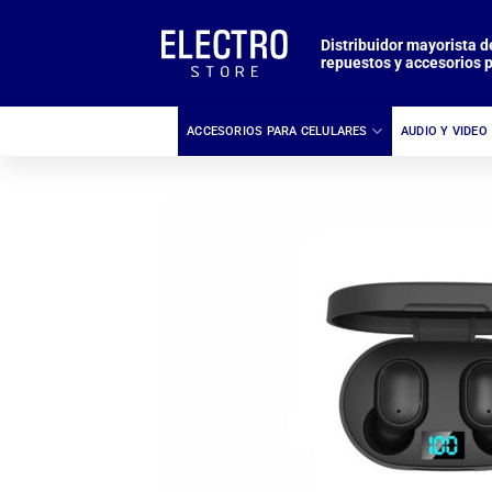
Saltar
al
Distribuidor mayorista d
repuestos y accesorios p
contenido
ACCESORIOS PARA CELULARES
AUDIO Y VIDEO