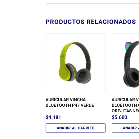
PRODUCTOS RELACIONADOS
R IN EAR RE-D21
AURICULAR VINCHA
AURICULAR 
S ROYALCELL
BLUETOOTH P47 VERDE
BLUETOOTH 
DO
OREJITAS N
$
4.181
$
5.600
IR AL CARRITO
AÑADIR AL CARRITO
AÑADIR 