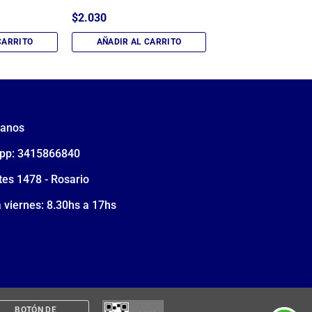
$
2.030
CARRITO
AÑADIR AL CARRITO
tanos
pp: 3415866840
tes 1478 - Rosario
 viernes: 8.30hs a 17hs
BOTÓN DE