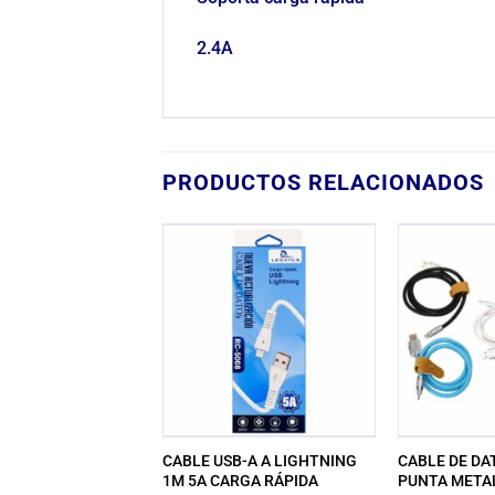
2.4A
PRODUCTOS RELACIONADOS
 DATOS ROYALCELL
CABLE USB-A A LIGHTNING
CABLE DE DAT
A 1 METRO RC-5019
1M 5A CARGA RÁPIDA
PUNTA META