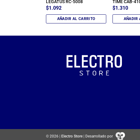
LEGATUS RC-5008
TIME CAB-41
$
1.092
$
1.310
IR AL CARRITO
AÑADIR AL CARRITO
AÑADIR 
© 2026 |
Electro Store
| Desarrollado por