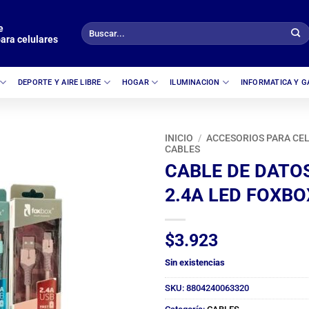
e
Buscar
ara celulares
por:
DEPORTE Y AIRE LIBRE
HOGAR
ILUMINACION
INFORMATICA Y 
INICIO
/
ACCESORIOS PARA CE
CABLES
CABLE DE DATOS
2.4A LED FOXBO
$
3.923
Sin existencias
SKU:
8804240063320