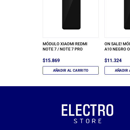
MOTOROLA MOTO
MÓDULO XIAOMI REDMI
ON SALE! M
O
NOTE 7 / NOTE 7 PRO
A10 NEGRO O
$
15.869
$
11.324
IR AL CARRITO
AÑADIR AL CARRITO
AÑADIR 