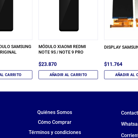
ÓDULO SAMSUNG
MÓDULO XIAOMI REDMI
DISPLAY SAMSUN
RIGINAL
NOTE 9S / NOTE 9 PRO
$
23.870
$
11.764
AL CARRITO
AÑADIR AL CARRITO
AÑADIR AL 
Quiénes Somos
Contac
Cómo Comprar
Whatsa
Términos y condiciones
Corrien