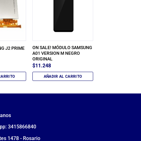
ON SALE! MÓDULO SAMSUNG
G J2 PRIME
A01 VERSION M NEGRO
ORIGINAL
$
11.248
CARRITO
AÑADIR AL CARRITO
tanos
pp: 3415866840
tes 1478 - Rosario