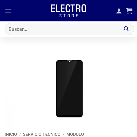
Saltar
al
contenido
Buscar
por:
INICIO
/
SERVICIO TECNICO
/
MODULO