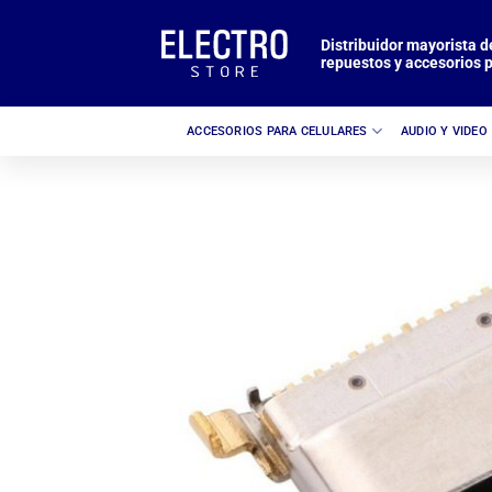
Saltar
al
Distribuidor mayorista d
repuestos y accesorios p
contenido
ACCESORIOS PARA CELULARES
AUDIO Y VIDEO