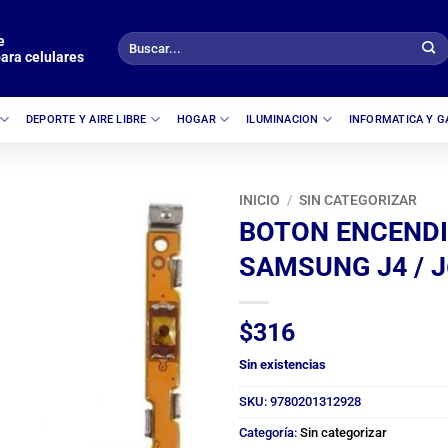
e
Buscar
ara celulares
por:
DEPORTE Y AIRE LIBRE
HOGAR
ILUMINACION
INFORMATICA Y 
INICIO
/
SIN CATEGORIZAR
BOTON ENCEND
SAMSUNG J4 / J
$
316
Sin existencias
SKU:
9780201312928
Categoría:
Sin categorizar