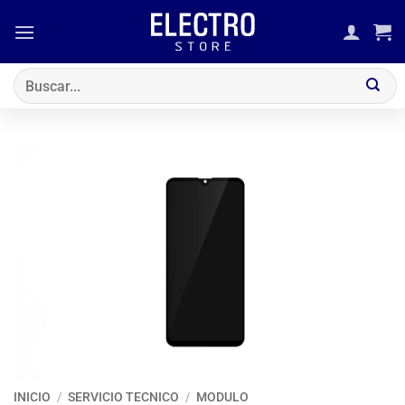
Saltar
al
contenido
Buscar
por:
INICIO
/
SERVICIO TECNICO
/
MODULO