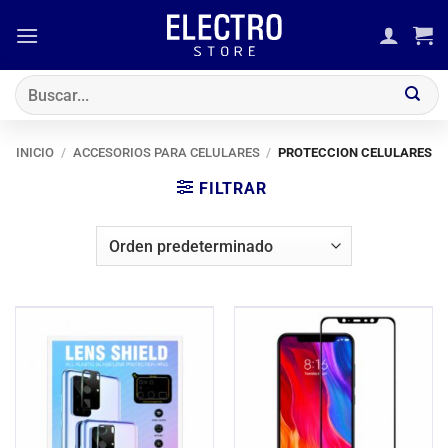
Saltar
al
contenido
Buscar
por:
INICIO
/
ACCESORIOS PARA CELULARES
/
PROTECCION CELULARES
FILTRAR