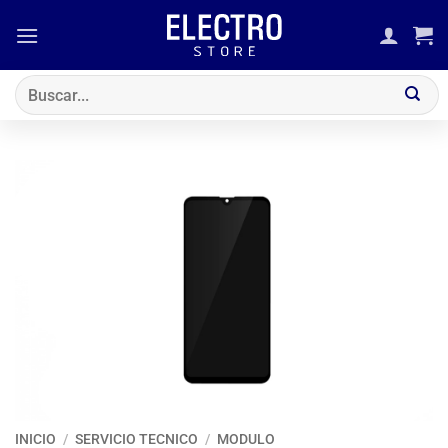
Saltar
al
contenido
Buscar
por:
INICIO
/
SERVICIO TECNICO
/
MODULO