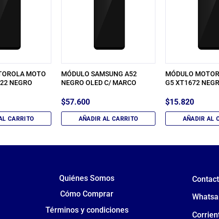
TOROLA MOTO
MÓDULO SAMSUNG A52
MÓDULO MOTOR
 G22 NEGRO
NEGRO OLED C/ MARCO
G5 XT1672 NEGR
$
57.600
$
15.820
AL CARRITO
AÑADIR AL CARRITO
AÑADIR AL 
Quiénes Somos
Contac
Cómo Comprar
Whatsa
Términos y condiciones
Corrien