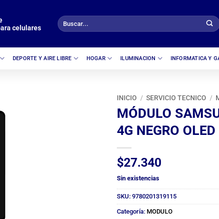
e
Buscar
ara celulares
por:
DEPORTE Y AIRE LIBRE
HOGAR
ILUMINACION
INFORMATICA Y 
INICIO
/
SERVICIO TECNICO
/
MÓDULO SAMSU
4G NEGRO OLED
$
27.340
Sin existencias
SKU:
9780201319115
Categoría:
MODULO