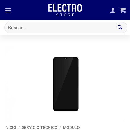
Saltar
al
contenido
Buscar
por:
INICIO
/
SERVICIO TECNICO
/
MODULO