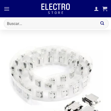
Saltar
al
contenido
Buscar
por: