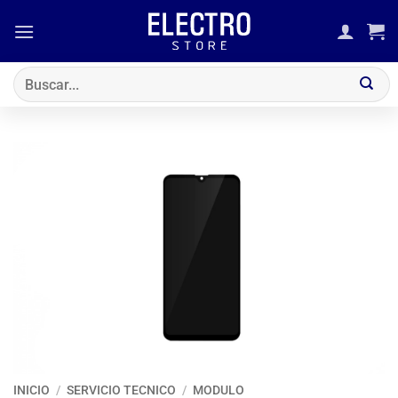
Saltar
al
contenido
Buscar
por:
INICIO
/
SERVICIO TECNICO
/
MODULO