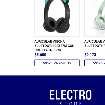
 IN EAR TIPO C RE-
AURICULAR VINCHA
AURICULAR 
YALCELL
BLUETOOTH CAT47M CON
BLUETOOTH 
DO
OREJITAS NEGRO
$
5.600
$
9.173
IR AL CARRITO
AÑADIR AL CARRITO
AÑADIR 