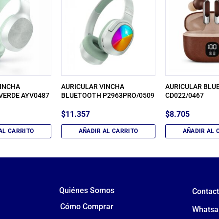
VINCHA
AURICULAR VINCHA
AURICULAR BLU
VERDE AYV0487
BLUETOOTH P2963PRO/0509
CD022/0467
$
11.357
$
8.705
AL CARRITO
AÑADIR AL CARRITO
AÑADIR AL 
Quiénes Somos
Contac
Cómo Comprar
Whatsa