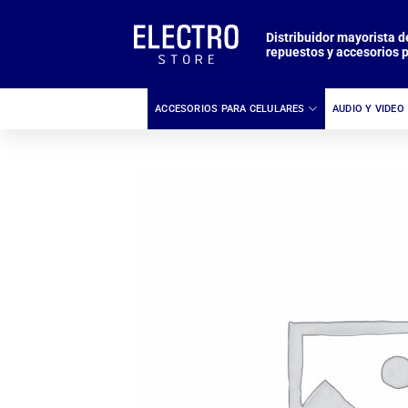
Saltar
al
Distribuidor mayorista d
repuestos y accesorios p
contenido
ACCESORIOS PARA CELULARES
AUDIO Y VIDEO