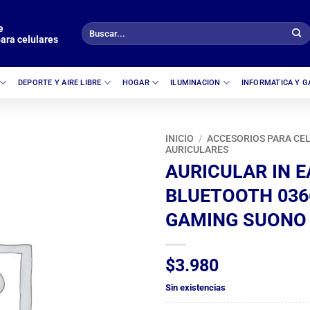
e
Buscar
ara celulares
por:
DEPORTE Y AIRE LIBRE
HOGAR
ILUMINACION
INFORMATICA Y 
INICIO
/
ACCESORIOS PARA CE
AURICULARES
AURICULAR IN E
BLUETOOTH 036
GAMING SUONO
$
3.980
Sin existencias