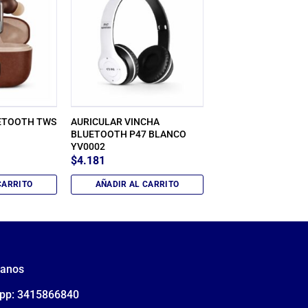
ETOOTH TWS
AURICULAR VINCHA
BLUETOOTH P47 BLANCO
YV0002
$
4.181
CARRITO
AÑADIR AL CARRITO
tanos
pp: 3415866840