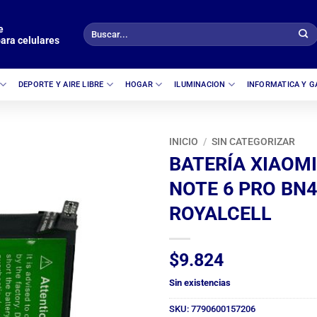
e
Buscar
ara celulares
por:
DEPORTE Y AIRE LIBRE
HOGAR
ILUMINACION
INFORMATICA Y 
INICIO
/
SIN CATEGORIZAR
BATERÍA XIAOMI
NOTE 6 PRO BN
ROYALCELL
$
9.824
Sin existencias
SKU:
7790600157206