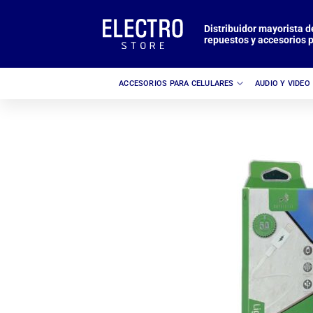
Saltar
al
Distribuidor mayorista d
repuestos y accesorios p
contenido
ACCESORIOS PARA CELULARES
AUDIO Y VIDEO