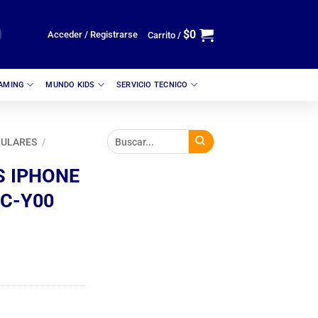
$
0
Acceder / Registrarse
Carrito /
GAMING
MUNDO KIDS
SERVICIO TECNICO
LULARES
/
S IPHONE
RC-Y00