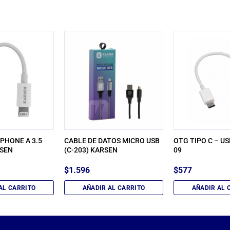
PHONE A 3.5
CABLE DE DATOS MICRO USB
OTG TIPO C – US
SEN
(C-203) KARSEN
09
$
1.596
$
577
AL CARRITO
AÑADIR AL CARRITO
AÑADIR AL 