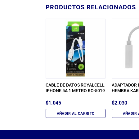
PRODUCTOS RELACIONADOS
 DATOS USB –
CABLE DE DATOS ROYALCELL
ADAPTADOR I
 ADC-021
IPHONE 5A 1 METRO RC-5019
HEMBRA KAR
$
1.045
$
2.030
IR AL CARRITO
AÑADIR AL CARRITO
AÑADIR 