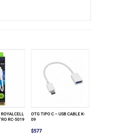
S ROYALCELL
OTG TIPO C – USB CABLE K-
TRO RC-5019
09
$
577