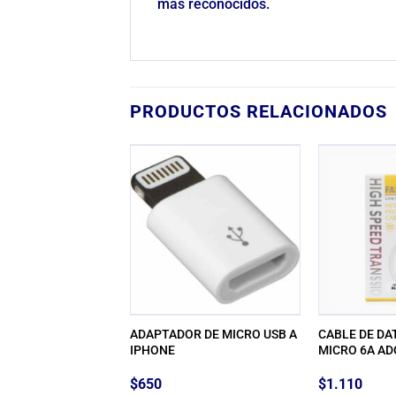
mas reconocidos.
PRODUCTOS RELACIONADOS
R IPHONE A 3.5
ADAPTADOR DE MICRO USB A
CABLE DE DA
KARSEN
IPHONE
MICRO 6A AD
$
650
$
1.110