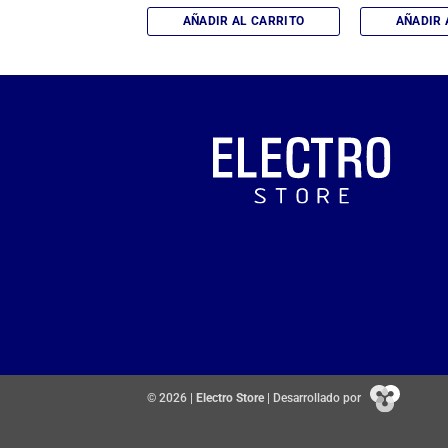
IR AL CARRITO
AÑADIR AL CARRITO
AÑADIR 
© 2026 |
Electro Store
| Desarrollado por