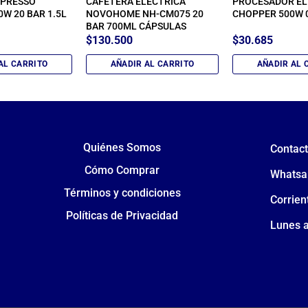
SPRESSO
CAFETERA ELÉCTRICA
PROCESADOR EL
0W 20 BAR 1.5L
NOVOHOME NH-CM075 20
CHOPPER 500W 
BAR 700ML CÁPSULAS
$
130.500
$
30.685
AL CARRITO
AÑADIR AL CARRITO
AÑADIR AL 
Quiénes Somos
Contac
Cómo Comprar
Whatsa
Términos y condiciones
Corrien
Políticas de Privacidad
Lunes a