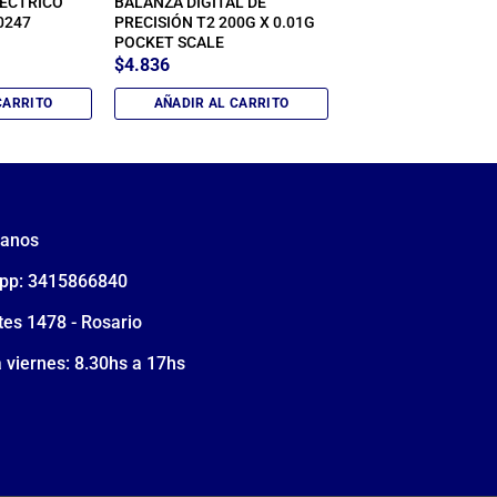
ECTRICO
BALANZA DIGITAL DE
0247
PRECISIÓN T2 200G X 0.01G
POCKET SCALE
$
4.836
CARRITO
AÑADIR AL CARRITO
tanos
pp: 3415866840
tes 1478 - Rosario
 viernes: 8.30hs a 17hs