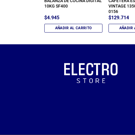
DE COCINA MINI
BALANZA DE COCINA DIGITAL
CAFETERA E
BLZ-91019
10KG SF400
VINTAGE 135
0156
$
4.945
$
129.714
IR AL CARRITO
AÑADIR AL CARRITO
AÑADIR 