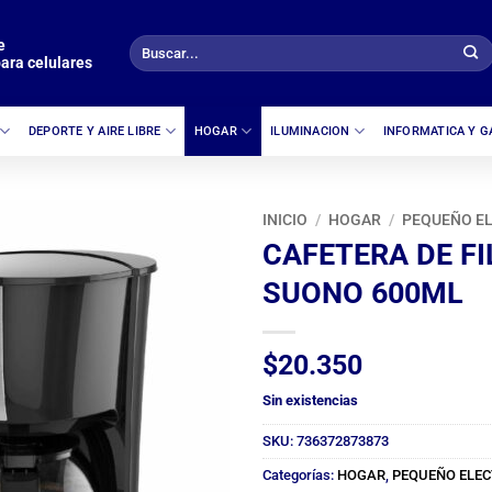
e
Buscar
ara celulares
por:
DEPORTE Y AIRE LIBRE
HOGAR
ILUMINACION
INFORMATICA Y 
INICIO
/
HOGAR
/
PEQUEÑO E
CAFETERA DE FI
SUONO 600ML
$
20.350
Sin existencias
SKU:
736372873873
Categorías:
HOGAR
,
PEQUEÑO ELE