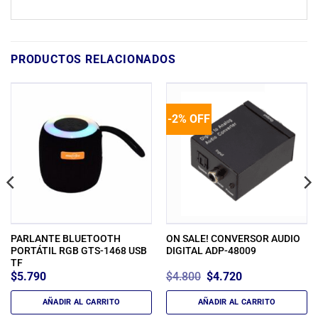
PRODUCTOS RELACIONADOS
-2% OFF
PARLANTE BLUETOOTH
ON SALE! CONVERSOR AUDIO
PORTÁTIL RGB GTS-1468 USB
DIGITAL ADP-48009
TF
El
El
$
5.790
$
4.800
$
4.720
precio
precio
original
actual
era:
es:
AÑADIR AL CARRITO
AÑADIR AL CARRITO
$4.800.
$4.720.