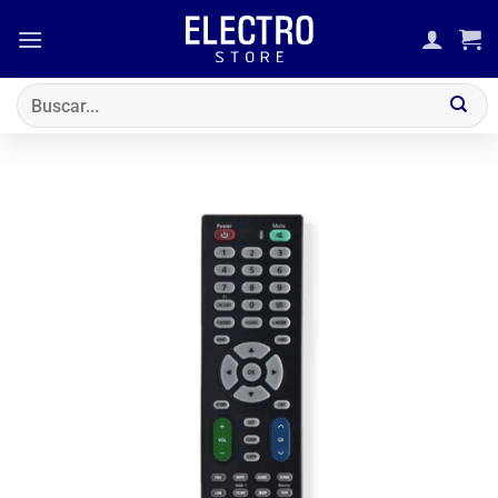
Saltar
al
contenido
Buscar
por: