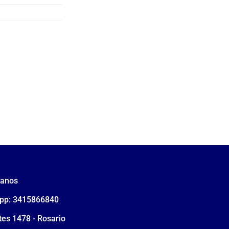
tanos
pp: 3415866840
tes 1478 - Rosario