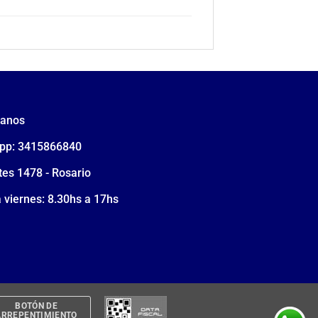
tanos
pp: 3415866840
tes 1478 - Rosario
 viernes: 8.30hs a 17hs
BOTÓN DE
ARREPENTIMIENTO