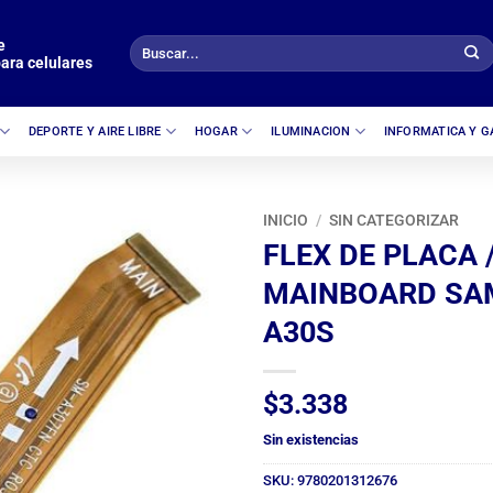
e
Buscar
ara celulares
por:
DEPORTE Y AIRE LIBRE
HOGAR
ILUMINACION
INFORMATICA Y 
INICIO
/
SIN CATEGORIZAR
FLEX DE PLACA 
MAINBOARD SA
A30S
$
3.338
Sin existencias
SKU:
9780201312676