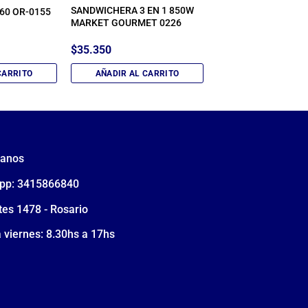
SANDWICHERA 3 EN 1 850W
X60 OR-0155
MARKET GOURMET 0226
$
35.350
CARRITO
AÑADIR AL CARRITO
tanos
pp: 3415866840
tes 1478 - Rosario
 viernes: 8.30hs a 17hs