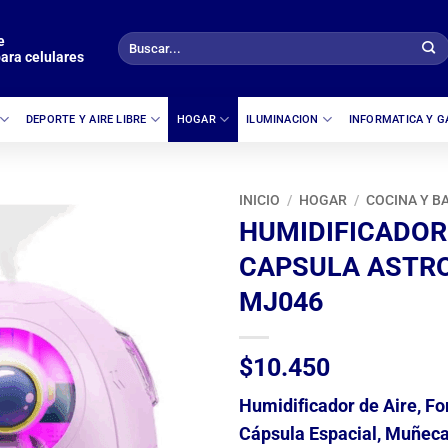
e
Buscar
ara celulares
por:
DEPORTE Y AIRE LIBRE
HOGAR
ILUMINACION
INFORMATICA Y 
INICIO
/
HOGAR
/
COCINA Y B
HUMIDIFICADOR
CAPSULA ASTR
MJ046
$
10.450
Humidificador de Aire, F
Cápsula Espacial, Muñec