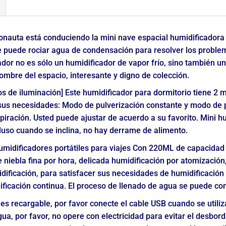
ronauta está conduciendo la mini nave espacial humidificadora 
ue puede rociar agua de condensación para resolver los proble
dor no es sólo un humidificador de vapor frío, sino también u
hombre del espacio, interesante y digno de colección.
s de iluminación] Este humidificador para dormitorio tiene 2
 sus necesidades: Modo de pulverización constante y modo de p
piración. Usted puede ajustar de acuerdo a su favorito. Mini h
cluso cuando se inclina, no hay derrame de alimento.
Humidificadores portátiles para viajes Con 220ML de capacida
niebla fina por hora, delicada humidificación por atomización,
ificación, para satisfacer sus necesidades de humidificación 
ficación continua. El proceso de llenado de agua se puede comp
s recargable, por favor conecte el cable USB cuando se utiliza
gua, por favor, no opere con electricidad para evitar el desbo