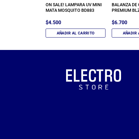
CHO RECARGABLE
ON SALE! LAMPARA UV MINI
BALANZA DE 
MATA MOSQUITO BD883
PREMIUM BLZ
$
4.500
$
6.700
IR AL CARRITO
AÑADIR AL CARRITO
AÑADIR 