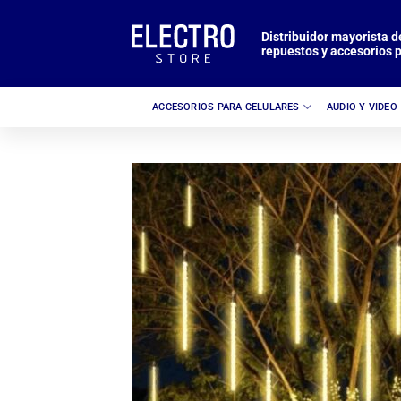
Saltar
al
Distribuidor mayorista d
repuestos y accesorios p
contenido
ACCESORIOS PARA CELULARES
AUDIO Y VIDEO