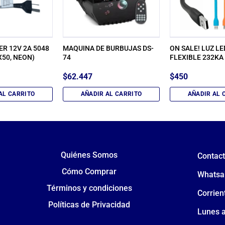
R 12V 2A 5048
MAQUINA DE BURBUJAS DS-
ON SALE! LUZ LE
X50, NEON)
74
FLEXIBLE 232KA
$
62.447
$
450
AL CARRITO
AÑADIR AL CARRITO
AÑADIR AL 
Quiénes Somos
Contac
Cómo Comprar
Whatsa
Términos y condiciones
Corrien
Políticas de Privacidad
Lunes a