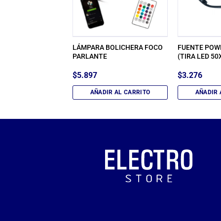
VELADOR LUZ DE
LÁMPARA BOLICHERA FOCO
FUENTE POWE
L-81023/83048
PARLANTE
(TIRA LED 50
$
5.897
$
3.276
IR AL CARRITO
AÑADIR AL CARRITO
AÑADIR 