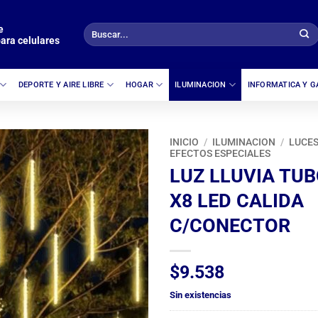
e
Buscar
ara celulares
por:
DEPORTE Y AIRE LIBRE
HOGAR
ILUMINACION
INFORMATICA Y 
INICIO
/
ILUMINACION
/
LUCES
EFECTOS ESPECIALES
LUZ LLUVIA TU
X8 LED CALIDA
C/CONECTOR
$
9.538
Sin existencias