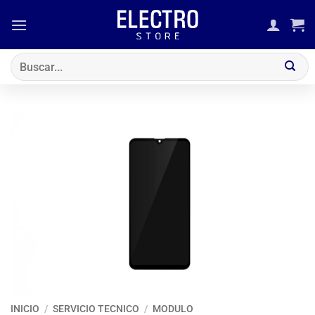
Saltar
al
contenido
Buscar
por:
INICIO
/
SERVICIO TECNICO
/
MODULO