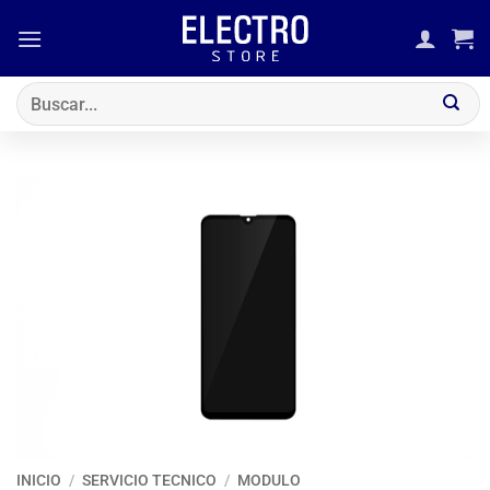
Saltar
al
contenido
Buscar
por:
INICIO
/
SERVICIO TECNICO
/
MODULO