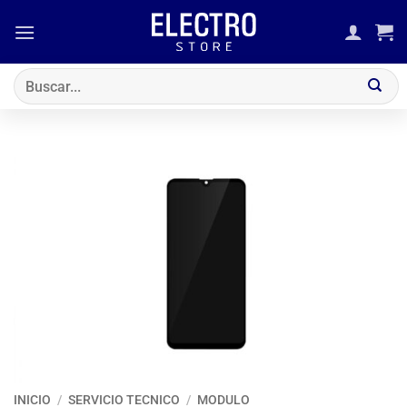
Saltar
al
contenido
Buscar
por:
INICIO
/
SERVICIO TECNICO
/
MODULO