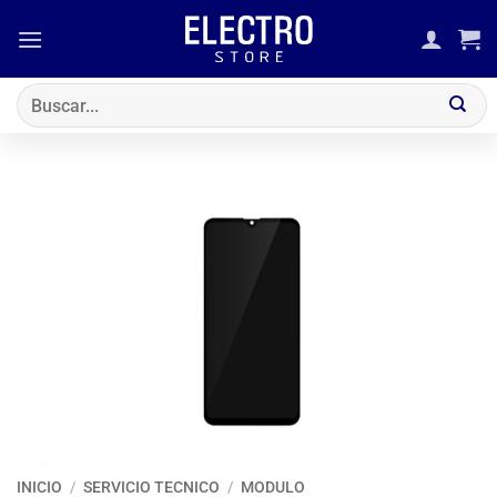
Saltar
al
contenido
Buscar
por:
INICIO
/
SERVICIO TECNICO
/
MODULO