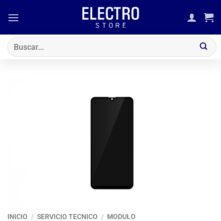
Saltar
al
contenido
Buscar
por:
INICIO
/
SERVICIO TECNICO
/
MODULO