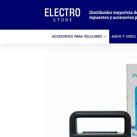
Saltar
al
Distribuidor mayorista d
repuestos y accesorios p
contenido
ACCESORIOS PARA CELULARES
AUDIO Y VIDEO