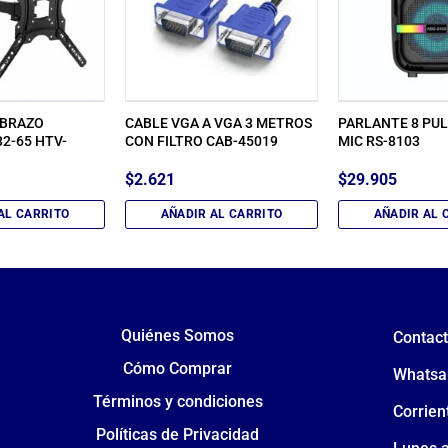
 BRAZO
CABLE VGA A VGA 3 METROS
PARLANTE 8 PU
2-65 HTV-
CON FILTRO CAB-45019
MIC RS-8103
$
2.621
$
29.905
AL CARRITO
AÑADIR AL CARRITO
AÑADIR AL 
Quiénes Somos
Contac
Cómo Comprar
Whatsa
Términos y condiciones
Corrien
Políticas de Privacidad