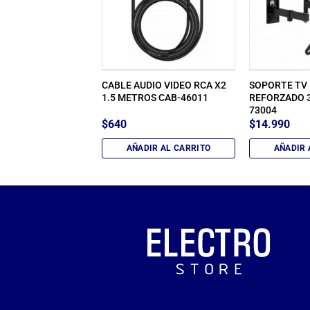
Y ACCESORIOS
CABLE AUDIO VIDEO RCA X2
SOPORTE TV
ROFONO HD-71022
1.5 METROS CAB-46011
REFORZADO 3
73004
$
640
$
14.990
IR AL CARRITO
AÑADIR AL CARRITO
AÑADIR 