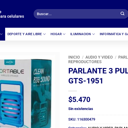
e
Buscar
ara celulares
por:
DEPORTE Y AIRE LIBRE
HOGAR
ILUMINACION
INFORMATICA Y 
INICIO
/
AUDIO Y VIDEO
/
PARL
REPRODUCTORES
PARLANTE 3 PU
GTS-1951
$
5.470
Sin existencias
SKU:
116300479