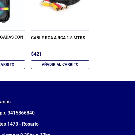
LGADAS CON
CABLE RCA A RCA 1.5 MTRS
$
421
CARRITO
AÑADIR AL CARRITO
tanos
pp: 3415866840
tes 1478 - Rosario