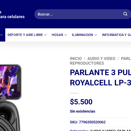
e
Buscar
ara celulares
por:
DEPORTE Y AIRE LIBRE
HOGAR
ILUMINACION
INFORMATICA Y 
INICIO
/
AUDIO Y VIDEO
/
PARL
REPRODUCTORES
PARLANTE 3 PU
ROYALCELL LP-
$
5.500
Sin existencias
SKU:
7796350520062