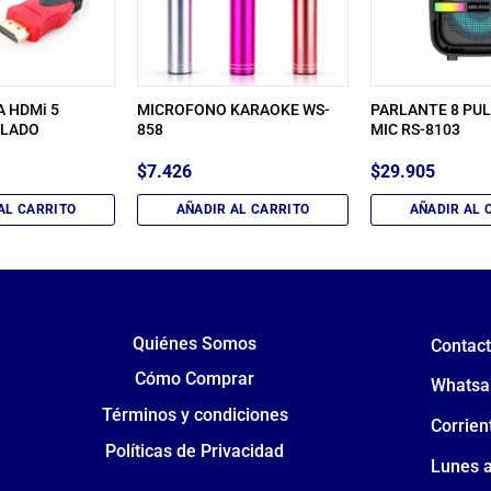
A HDMi 5
MICROFONO KARAOKE WS-
PARLANTE 8 PU
LLADO
858
MIC RS-8103
$
7.426
$
29.905
AL CARRITO
AÑADIR AL CARRITO
AÑADIR AL 
Quiénes Somos
Contac
Cómo Comprar
Whatsa
Términos y condiciones
Corrien
Políticas de Privacidad
Lunes a