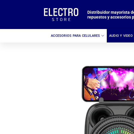
Saltar
al
Distribuidor mayorista d
repuestos y accesorios p
contenido
ACCESORIOS PARA CELULARES
AUDIO Y VIDEO