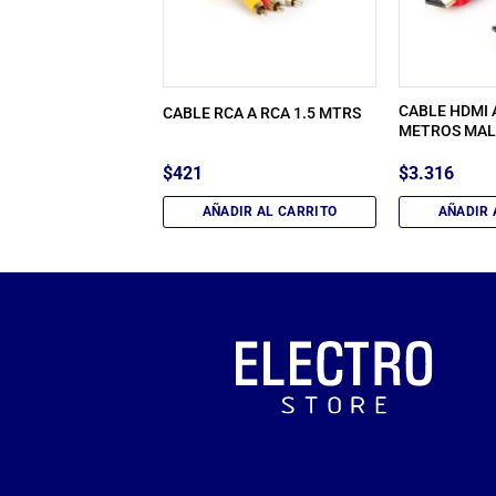
E BLUETOOTH 1
CABLE HDMI 
CABLE RCA A RCA 1.5 MTRS
NO K12
METROS MA
$
421
$
3.316
IR AL CARRITO
AÑADIR AL CARRITO
AÑADIR 