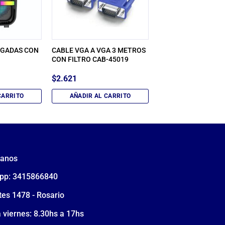
LGADAS CON
CABLE VGA A VGA 3 METROS
CON FILTRO CAB-45019
$
2.621
CARRITO
AÑADIR AL CARRITO
tanos
pp: 3415866840
tes 1478 - Rosario
 viernes: 8.30hs a 17hs