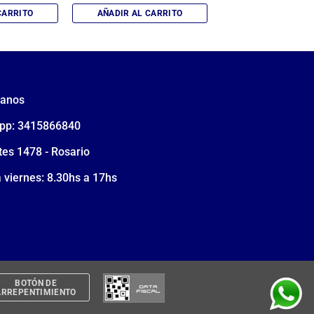
original
actual
CARRITO
AÑADIR AL CARRITO
era:
es:
$4.800.
$4.720.
tanos
pp: 3415866840
tes 1478 - Rosario
 viernes: 8.30hs a 17hs
BOTÓN DE
ARREPENTIMIENTO