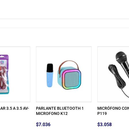
R 3.5 A 3.5 AV-
PARLANTE BLUETOOTH 1
MICRÓFONO CON
MICROFONO K12
P119
$
7.036
$
3.058