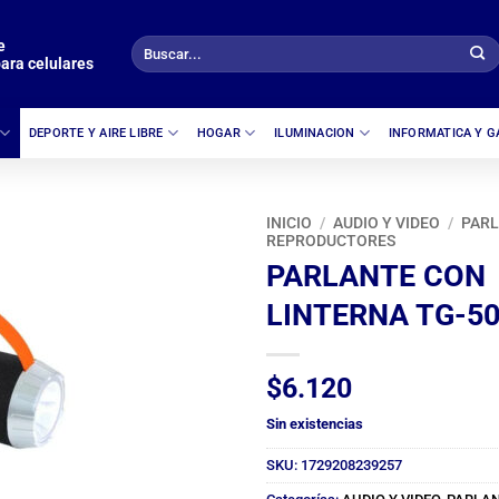
e
Buscar
ara celulares
por:
DEPORTE Y AIRE LIBRE
HOGAR
ILUMINACION
INFORMATICA Y 
INICIO
/
AUDIO Y VIDEO
/
PARL
REPRODUCTORES
PARLANTE CON
LINTERNA TG-5
$
6.120
Sin existencias
SKU:
1729208239257