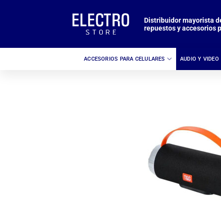
Saltar
al
Distribuidor mayorista d
repuestos y accesorios p
contenido
ACCESORIOS PARA CELULARES
AUDIO Y VIDEO