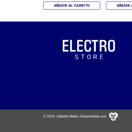
IR AL CARRITO
AÑADIR AL CARRITO
AÑADIR 
© 2026 |
Electro Store
| Desarrollado por