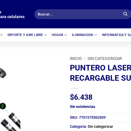
e
Buscar
ara celulares
por:
DEPORTE Y AIRE LIBRE
HOGAR
ILUMINACION
INFORMATICA Y 
INICIO
/
SIN CATEGORIZAR
PUNTERO LASE
RECARGABLE S
$
6.438
Sin existencias
SKU:
7701575362509
Categoría:
Sin categorizar