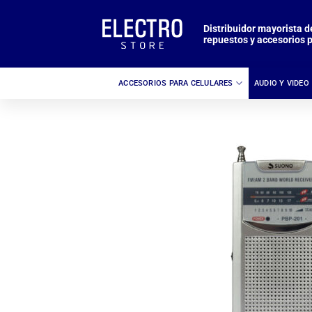
Saltar
al
Distribuidor mayorista d
repuestos y accesorios p
contenido
ACCESORIOS PARA CELULARES
AUDIO Y VIDEO