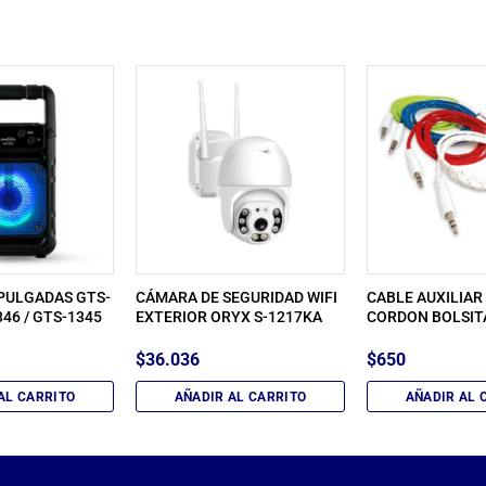
PULGADAS GTS-
CÁMARA DE SEGURIDAD WIFI
CABLE AUXILIAR 3
346 / GTS-1345
EXTERIOR ORYX S-1217KA
CORDON BOLSIT
$
36.036
$
650
AL CARRITO
AÑADIR AL CARRITO
AÑADIR AL 