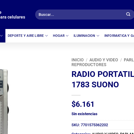
e
Buscar
ara celulares
por:
DEPORTE Y AIRE LIBRE
HOGAR
ILUMINACION
INFORMATICA Y 
INICIO
/
AUDIO Y VIDEO
/
PARL
REPRODUCTORES
RADIO PORTATI
1783 SUONO
$
6.161
Sin existencias
SKU:
7701575362202