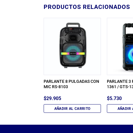
PRODUCTOS RELACIONADOS
 8 PULGADAS
PARLANTE 8 PULGADAS CON
PARLANTE 3 
FONO PLUTO ORYX
MIC RS-8103
1361 / GTS-1
5A
$
29.905
$
5.730
IR AL CARRITO
AÑADIR AL CARRITO
AÑADIR 