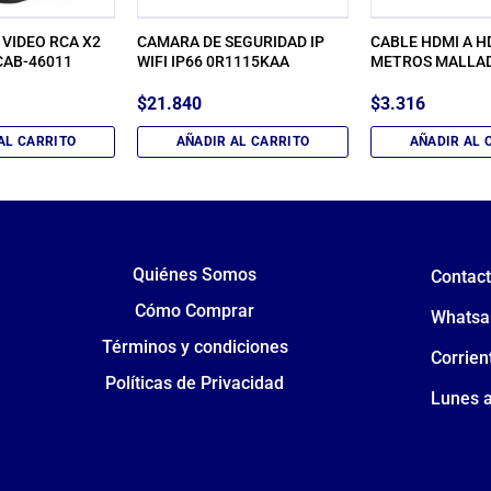
 VIDEO RCA X2
CAMARA DE SEGURIDAD IP
CABLE HDMI A H
CAB-46011
WIFI IP66 0R1115KAA
METROS MALLA
$
21.840
$
3.316
AL CARRITO
AÑADIR AL CARRITO
AÑADIR AL 
Quiénes Somos
Contac
Cómo Comprar
Whatsa
Términos y condiciones
Corrien
Políticas de Privacidad
Lunes a