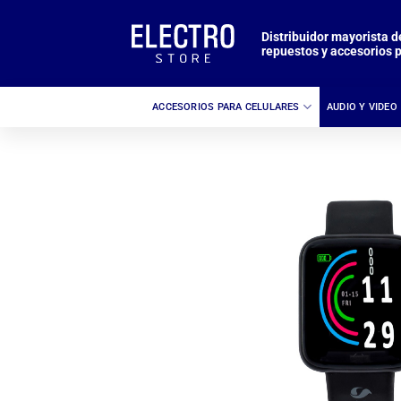
Saltar
al
Distribuidor mayorista d
repuestos y accesorios p
contenido
ACCESORIOS PARA CELULARES
AUDIO Y VIDEO