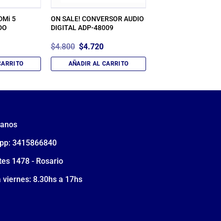
DMi 5
ON SALE! CONVERSOR AUDIO
DO
DIGITAL ADP-48009
El
El
$
4.800
$
4.720
precio
precio
original
actual
CARRITO
AÑADIR AL CARRITO
era:
es:
$4.800.
$4.720.
tanos
pp: 3415866840
tes 1478 - Rosario
 viernes: 8.30hs a 17hs