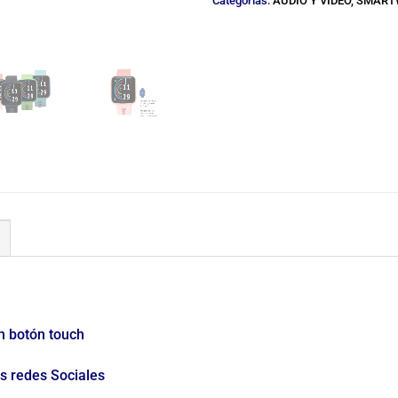
Categorías:
AUDIO Y VIDEO
,
SMART
un botón touch
s redes Sociales