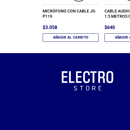
E BLUETOOTH
MICRÓFONO CON CABLE JS-
CABLE AUDIO
 RGB GTS-1468 USB
P119
1.5 METROS 
$
3.058
$
640
IR AL CARRITO
AÑADIR AL CARRITO
AÑADIR 