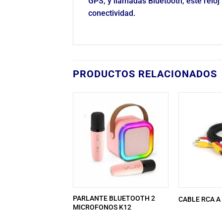
GPS, y llamadas Bluetooth, este reloj 
conectividad.
PRODUCTOS RELACIONADOS
I A HDMI 1.5
PARLANTE BLUETOOTH 2
CABLE RCA A
MALLADO
MICROFONOS K12