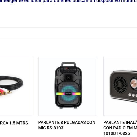
inteligente es ideal para quienes buscan un dispositivo multifu
PARLANTE 8 PULGADAS CON
PARLANTE INAL
 RCA 1.5 MTRS
MIC RS-8103
CON RADIO FM M
1010BT/0325