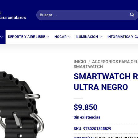
e
Buscar
ara celulares
por:
DEPORTE Y AIRE LIBRE
HOGAR
ILUMINACION
INFORMATICA Y 
INICIO
/
ACCESORIOS PARA CE
SMARTWATCH
SMARTWATCH R
ULTRA NEGRO
$
9.850
Sin existencias
SKU:
9780201325829