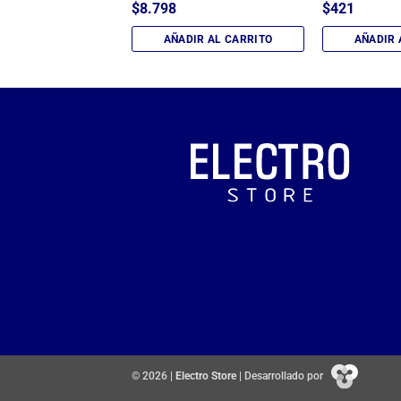
$
8.798
$
421
IR AL CARRITO
AÑADIR AL CARRITO
AÑADIR 
© 2026 |
Electro Store
| Desarrollado por