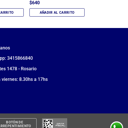
$
640
CARRITO
AÑADIR AL CARRITO
tanos
pp: 3415866840
tes 1478 - Rosario
 viernes: 8.30hs a 17hs
BOTÓN DE
ARREPENTIMIENTO