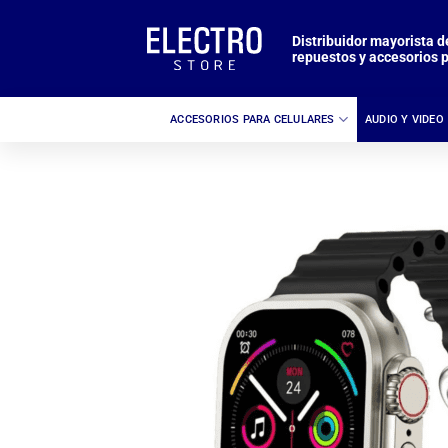
Saltar
al
Distribuidor mayorista d
repuestos y accesorios p
contenido
ACCESORIOS PARA CELULARES
AUDIO Y VIDEO