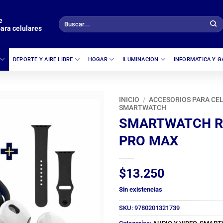
e
Buscar
ara celulares
por:
DEPORTE Y AIRE LIBRE
HOGAR
ILUMINACION
INFORMATICA Y 
INICIO
/
ACCESORIOS PARA CE
SMARTWATCH
SMARTWATCH R
PRO MAX
$
13.250
Sin existencias
SKU:
9780201321739