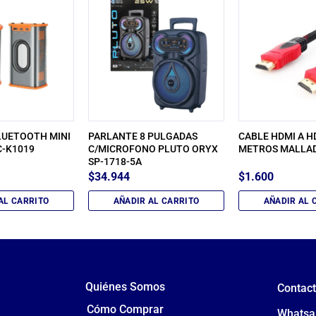
LUETOOTH MINI
PARLANTE 8 PULGADAS
CABLE HDMI A HD
C-K1019
C/MICROFONO PLUTO ORYX
METROS MALLA
SP-1718-5A
$
34.944
$
1.600
AL CARRITO
AÑADIR AL CARRITO
AÑADIR AL 
Quiénes Somos
Contac
Cómo Comprar
Whatsa