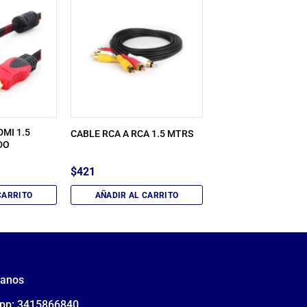
MI 1.5
CABLE RCA A RCA 1.5 MTRS
DO
$
421
CARRITO
AÑADIR AL CARRITO
tanos
pp: 3415866840