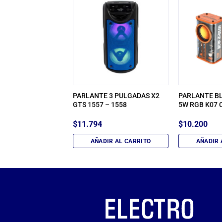
 8 PULGADAS CON
PARLANTE 3 PULGADAS X2
PARLANTE B
103
GTS 1557 – 1558
5W RGB K07 
$
11.794
$
10.200
IR AL CARRITO
AÑADIR AL CARRITO
AÑADIR 