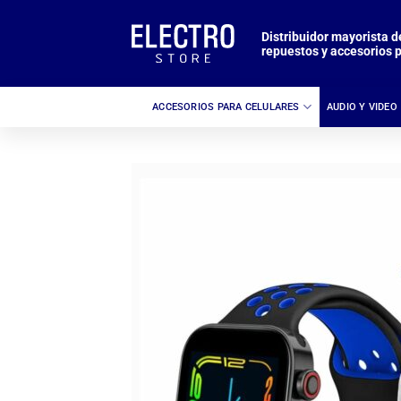
Saltar
al
Distribuidor mayorista d
repuestos y accesorios p
contenido
ACCESORIOS PARA CELULARES
AUDIO Y VIDEO