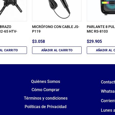
 BRAZO
MICRÓFONO CON CABLE JS-
PARLANTE 8 PU
2-65 HTV-
P119
MIC RS-8103
$
3.058
$
29.905
AL CARRITO
AÑADIR AL CARRITO
AÑADIR AL 
Quiénes Somos
Contac
Cómo Comprar
Whatsa
Términos y condiciones
Corrien
Políticas de Privacidad
Lunes a