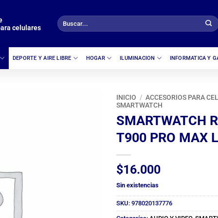
e
Buscar
ara celulares
por:
DEPORTE Y AIRE LIBRE
HOGAR
ILUMINACION
INFORMATICA Y 
INICIO
/
ACCESORIOS PARA CE
SMARTWATCH
SMARTWATCH R
T900 PRO MAX 
$
16.000
Sin existencias
SKU:
978020137776