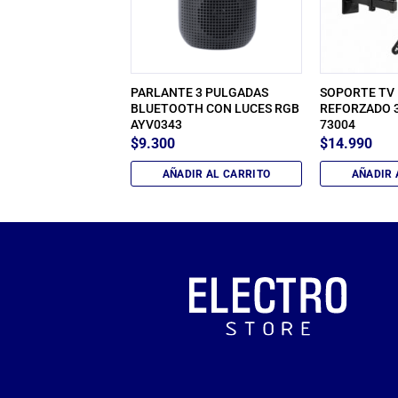
PARLANTE 3 PULGADAS
SOPORTE TV
A A RCA 1.5 MTRS
BLUETOOTH CON LUCES RGB
REFORZADO 3
AYV0343
73004
$
9.300
$
14.990
IR AL CARRITO
AÑADIR AL CARRITO
AÑADIR 