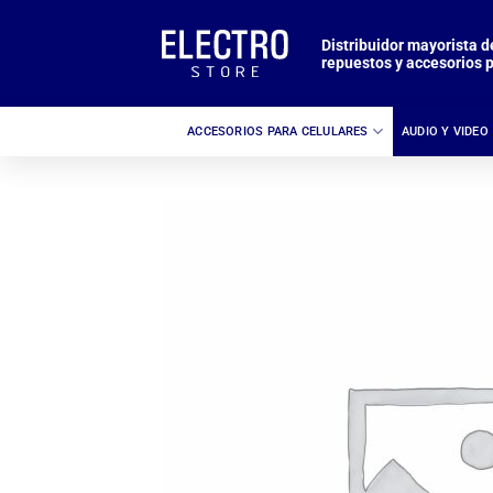
Saltar
al
Distribuidor mayorista d
repuestos y accesorios p
contenido
ACCESORIOS PARA CELULARES
AUDIO Y VIDEO