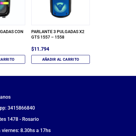
LGADAS CON
PARLANTE 3 PULGADAS X2
GTS 1557 – 1558
$
11.794
CARRITO
AÑADIR AL CARRITO
tanos
pp: 3415866840
tes 1478 - Rosario
 viernes: 8.30hs a 17hs