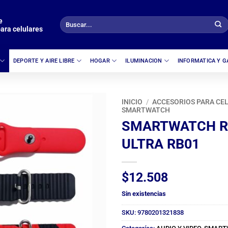
e
Buscar
ara celulares
por:
DEPORTE Y AIRE LIBRE
HOGAR
ILUMINACION
INFORMATICA Y 
INICIO
/
ACCESORIOS PARA CE
SMARTWATCH
SMARTWATCH R
ULTRA RB01
$
12.508
Sin existencias
SKU:
9780201321838