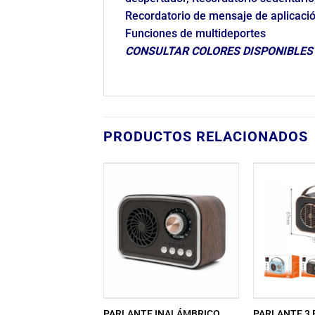
Recordatorio de mensaje de aplicació
Funciones de multideportes
CONSULTAR COLORES DISPONIBLES
PRODUCTOS RELACIONADOS
PARLANTE INALÁMBRICO
PARLANTE 3
A A RCA 1.5 MTRS