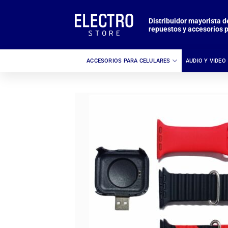
Saltar
al
Distribuidor mayorista d
repuestos y accesorios p
contenido
ACCESORIOS PARA CELULARES
AUDIO Y VIDEO