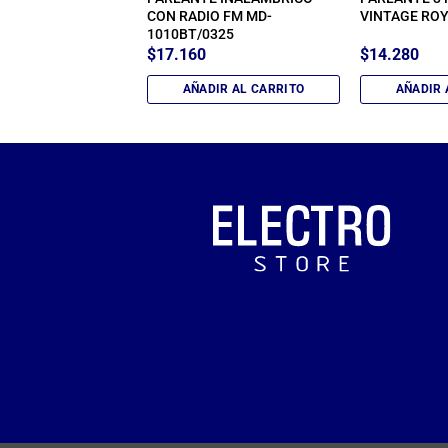
CON RADIO FM MD-
VINTAGE ROY
1010BT/0325
$
17.160
$
14.280
IR AL CARRITO
AÑADIR AL CARRITO
AÑADIR 