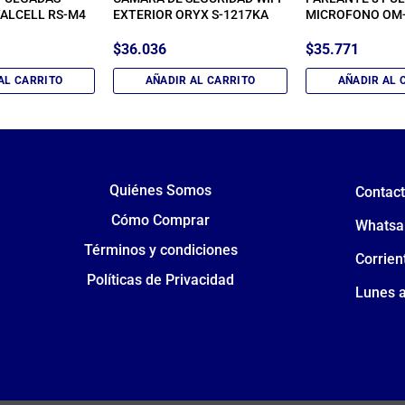
ALCELL RS-M4
EXTERIOR ORYX S-1217KA
MICROFONO OM
$
36.036
$
35.771
AL CARRITO
AÑADIR AL CARRITO
AÑADIR AL 
Quiénes Somos
Contac
Cómo Comprar
Whatsa
Términos y condiciones
Corrien
Políticas de Privacidad
Lunes a