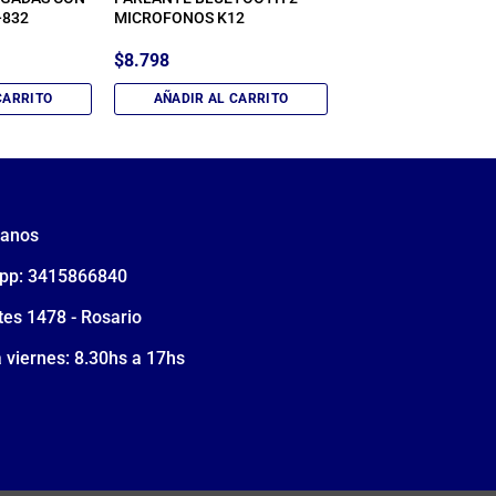
-832
MICROFONOS K12
$
8.798
CARRITO
AÑADIR AL CARRITO
tanos
pp: 3415866840
tes 1478 - Rosario
 viernes: 8.30hs a 17hs