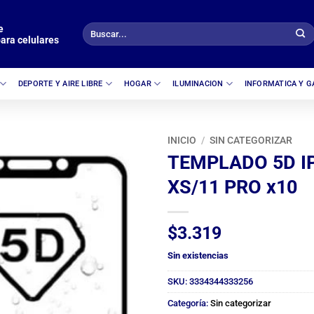
e
Buscar
ara celulares
por:
DEPORTE Y AIRE LIBRE
HOGAR
ILUMINACION
INFORMATICA Y 
INICIO
/
SIN CATEGORIZAR
TEMPLADO 5D IP
XS/11 PRO x10
$
3.319
Sin existencias
SKU:
3334344333256
Categoría:
Sin categorizar