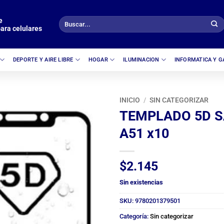
e
Buscar
ara celulares
por:
DEPORTE Y AIRE LIBRE
HOGAR
ILUMINACION
INFORMATICA Y 
INICIO
/
SIN CATEGORIZAR
TEMPLADO 5D 
A51 x10
$
2.145
Sin existencias
SKU:
9780201379501
Categoría:
Sin categorizar