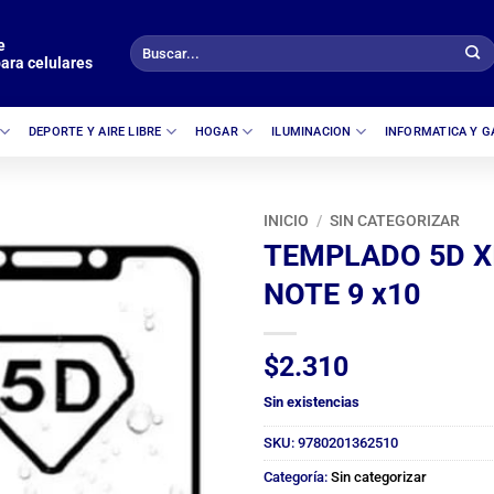
e
Buscar
ara celulares
por:
DEPORTE Y AIRE LIBRE
HOGAR
ILUMINACION
INFORMATICA Y 
INICIO
/
SIN CATEGORIZAR
TEMPLADO 5D X
NOTE 9 x10
$
2.310
Sin existencias
SKU:
9780201362510
Categoría:
Sin categorizar