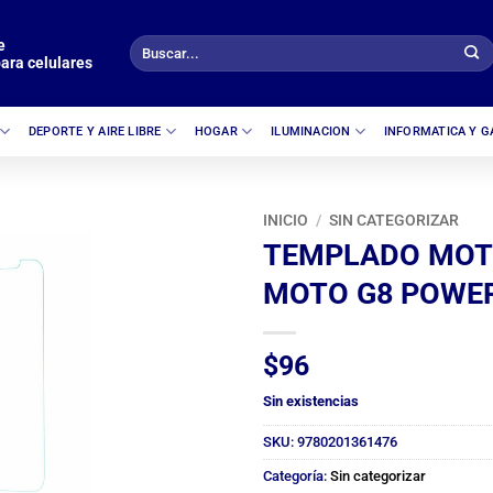
e
Buscar
ara celulares
por:
DEPORTE Y AIRE LIBRE
HOGAR
ILUMINACION
INFORMATICA Y 
INICIO
/
SIN CATEGORIZAR
TEMPLADO MO
MOTO G8 POWE
$
96
Sin existencias
SKU:
9780201361476
Categoría:
Sin categorizar