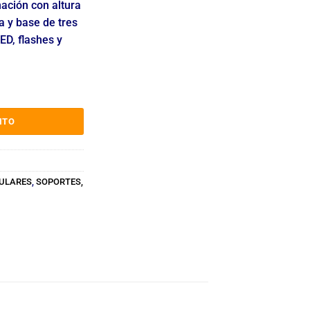
nación con altura
a y base de tres
ED, flashes y
UMINACIÓN TELESCÓPICO PARA ARO LED Y FLASH cantidad
ITO
LULARES
,
SOPORTES,