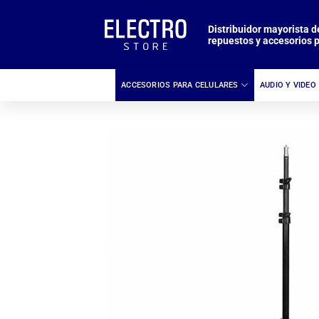
Saltar
al
Distribuidor mayorista d
repuestos y accesorios p
contenido
ACCESORIOS PARA CELULARES
AUDIO Y VIDEO