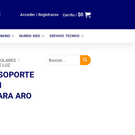
$
0
Acceder / Registrarse
Carrito /
GAMING
MUNDO KIDS
SERVICIO TECNICO
LULARES
/
E LUZ
 SOPORTE
N
ARA ARO