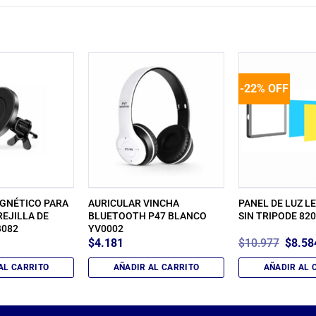
-22% OFF
GNÉTICO PARA
AURICULAR VINCHA
PANEL DE LUZ LE
REJILLA DE
BLUETOOTH P47 BLANCO
SIN TRIPODE 82
B082
YV0002
El
$
4.181
$
10.977
$
8.58
precio
origina
AL CARRITO
AÑADIR AL CARRITO
AÑADIR AL 
era:
$10.97