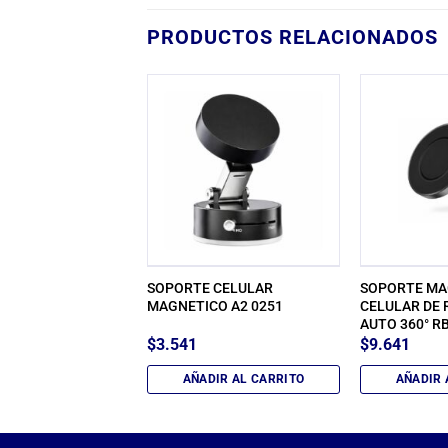
PRODUCTOS RELACIONADOS
R AURICULAR Y
SOPORTE CELULAR
SOPORTE MA
O PLAYSTATION 4/
MAGNETICO A2 0251
CELULAR DE 
AUTO 360° R
$
3.541
$
9.641
IR AL CARRITO
AÑADIR AL CARRITO
AÑADIR 