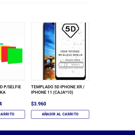
D P/SELFIE
TEMPLADO 5D IPHONE XR /
0KA
IPHONE 11 (CAJA*10)
El
4
$
3.960
precio
l
actual
CARRITO
AÑADIR AL CARRITO
es:
7.
$8.584.