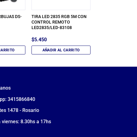
BUJAS DS-
TIRA LED 2835 RGB 5M CON
CONTROL REMOTO
LED2835/LED-83108
$
5.450
CARRITO
AÑADIR AL CARRITO
tanos
pp: 3415866840
tes 1478 - Rosario
 viernes: 8.30hs a 17hs