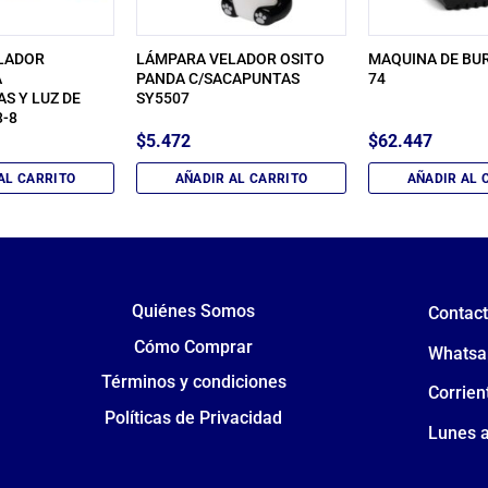
LADOR
LÁMPARA VELADOR OSITO
MAQUINA DE BUR
A
PANDA C/SACAPUNTAS
74
S Y LUZ DE
SY5507
-8
$
5.472
$
62.447
AL CARRITO
AÑADIR AL CARRITO
AÑADIR AL 
Quiénes Somos
Contac
Cómo Comprar
Whatsa
Términos y condiciones
Corrien
Políticas de Privacidad
Lunes a