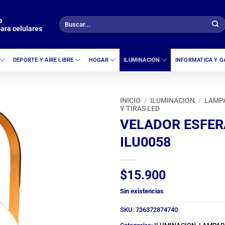
e
Buscar
ara celulares
por:
DEPORTE Y AIRE LIBRE
HOGAR
ILUMINACION
INFORMATICA Y 
INICIO
/
ILUMINACION
/
LAMP
Y TIRAS LED
VELADOR ESFER
ILU0058
$
15.900
Sin existencias
SKU:
736372874740