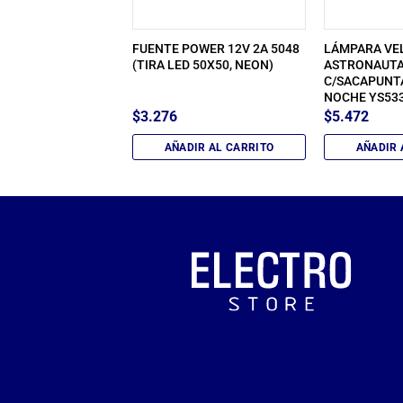
R MINI LASER
FUENTE POWER 12V 2A 5048
LÁMPARA VE
LOGRAFICO 505
(TIRA LED 50X50, NEON)
ASTRONAUT
C/SACAPUNTA
NOCHE YS533
$
3.276
$
5.472
IR AL CARRITO
AÑADIR AL CARRITO
AÑADIR 