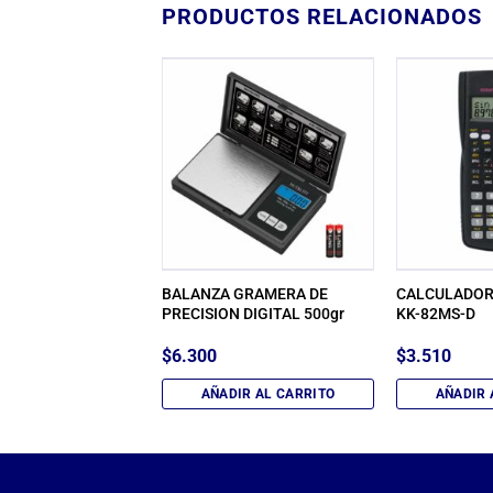
PRODUCTOS RELACIONADOS
 PLANETARIA
BALANZA GRAMERA DE
CALCULADORA
328NEG
PRECISION DIGITAL 500gr
KK-82MS-D
0
$
6.300
$
3.510
IR AL CARRITO
AÑADIR AL CARRITO
AÑADIR 