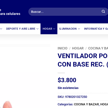
e
Buscar
ara celulares
por:
DEPORTE Y AIRE LIBRE
HOGAR
ILUMINACION
INFORMATICA Y 
INICIO
/
HOGAR
/
COCINA Y B
VENTILADOR PO
CON BASE REC. 
$
3.800
Sin existencias
SKU:
9780201327250
Categorías:
COCINA Y BAZAR
,
HOG