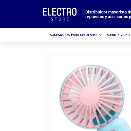
Saltar
al
Distribuidor mayorista d
repuestos y accesorios p
contenido
ACCESORIOS PARA CELULARES
AUDIO Y VIDEO