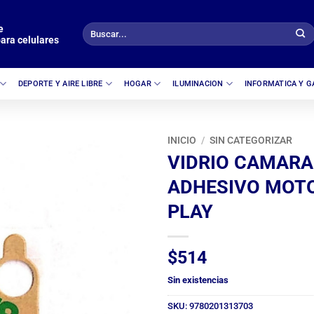
e
Buscar
ara celulares
por:
DEPORTE Y AIRE LIBRE
HOGAR
ILUMINACION
INFORMATICA Y 
INICIO
/
SIN CATEGORIZAR
VIDRIO CAMARA
ADHESIVO MOT
PLAY
$
514
Sin existencias
SKU:
9780201313703