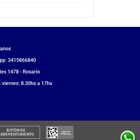
tanos
pp: 3415866840
tes 1478 - Rosario
 viernes: 8.30hs a 17hs
BOTÓN DE
ARREPENTIMIENTO