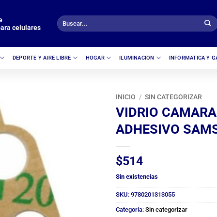
e
Buscar
ara celulares
por:
DEPORTE Y AIRE LIBRE
HOGAR
ILUMINACION
INFORMATICA Y 
INICIO
/
SIN CATEGORIZAR
VIDRIO CAMARA
ADHESIVO SAM
$
514
Sin existencias
SKU:
9780201313055
Categoría:
Sin categorizar