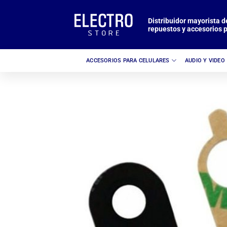
Saltar
al
Distribuidor mayorista d
repuestos y accesorios p
contenido
ACCESORIOS PARA CELULARES
AUDIO Y VIDEO